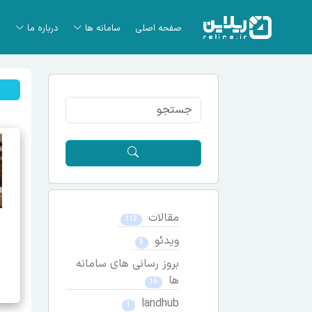
صفحه اصلی
سامانه ها
درباره ما
مقالات
112
ویدئو
5
بروز رسانی های سامانه
ها
16
landhub
1